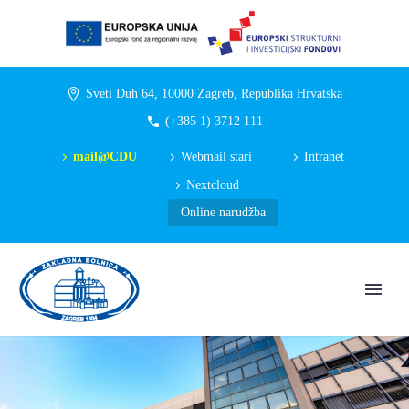
Sveti Duh 64, 10000 Zagreb, Republika Hrvatska
(+385 1) 3712 111
mail@CDU
Webmail stari
Intranet
Nextcloud
Online narudžba