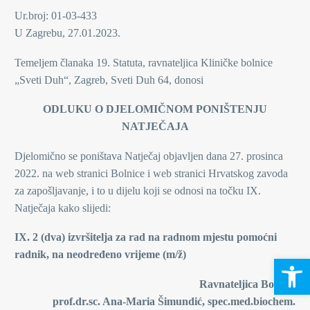
Ur.broj: 01-03-433
U Zagrebu, 27.01.2023.
Temeljem članaka 19. Statuta, ravnateljica Kliničke bolnice
„Sveti Duh“, Zagreb, Sveti Duh 64, donosi
ODLUKU O DJELOMIČNOM PONIŠTENJU
NATJEČAJA
Djelomično se poništava Natječaj objavljen dana 27. prosinca
2022. na web stranici Bolnice i web stranici Hrvatskog zavoda
za zapošljavanje, i to u dijelu koji se odnosi na točku IX.
Natječaja kako slijedi:
IX. 2 (dva) izvršitelja za rad na radnom mjestu pomoćni
radnik, na neodređeno vrijeme (m/ž)
Open 
Ravnateljica Bolnice
prof.dr.sc. Ana-Maria Šimundić, spec.med.biochem.