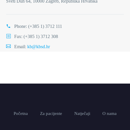
Sveti Duh 64, 10000 Zagreb, Republika Hrvatska
Phone:
(+385 1) 3712 111
Fax: (+385 1) 3712 308
Email:
kb@kbsd.hr
Početna
Za pacijente
Natječaji
O nama