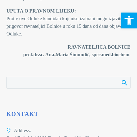
UPUTA O PRAVNOM LIJEKU:
Open 
Protiv ove Odluke kandidati koji nisu izabrani mogu izjaviti
prigovor ravnateljici Bolnice u roku 15 dana od dana objave ove
Odluke.
RAVNATELJICA BOLNICE
prof.dr.sc. Ana-Maria Šimundić, spec.med.biochem.
KONTAKT
Address: