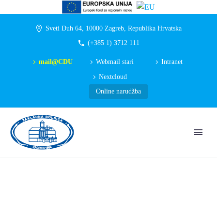
Sveti Duh 64, 10000 Zagreb, Republika Hrvatska
(+385 1) 3712 111
mail@CDU
Webmail stari
Intranet
Nextcloud
Online narudžba