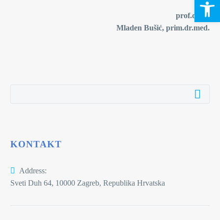
Open 
prof.dr.sc.
Mladen Bušić, prim.dr.med.
KONTAKT
Address:
Sveti Duh 64, 10000 Zagreb, Republika Hrvatska