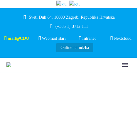
Sveti Duh 64, 10000 Zagreb, Republika Hrvatska
(+385 1) 3712 111
mail@CDU
Webmail stari
Intranet
Nextcloud
Online narudžba