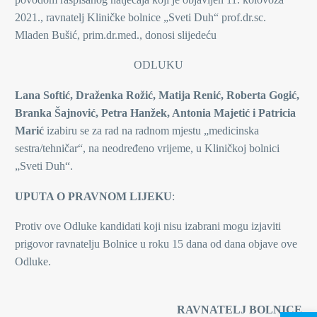
2021., ravnatelj Kliničke bolnice „Sveti Duh“ prof.dr.sc.
Mladen Bušić, prim.dr.med., donosi slijedeću
ODLUKU
Lana Softić, Draženka Rožić, Matija Renić, Roberta Gogić,
Branka Šajnović, Petra Hanžek, Antonia Majetić i Patricia
Marić
izabiru se za rad na radnom mjestu „medicinska
sestra/tehničar“, na neodređeno vrijeme, u Kliničkoj bolnici
„Sveti Duh“.
UPUTA O PRAVNOM LIJEKU
:
Protiv ove Odluke kandidati koji nisu izabrani mogu izjaviti
prigovor ravnatelju Bolnice u roku 15 dana od dana objave ove
Odluke.
RAVNATELJ BOLNICE