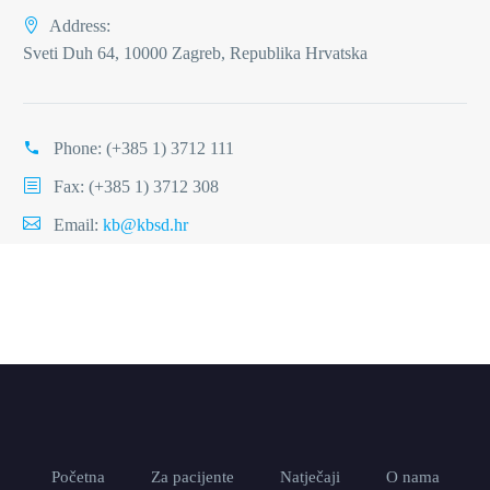
Address:
Sveti Duh 64, 10000 Zagreb, Republika Hrvatska
Phone:
(+385 1) 3712 111
Fax: (+385 1) 3712 308
Email:
kb@kbsd.hr
Početna
Za pacijente
Natječaji
O nama