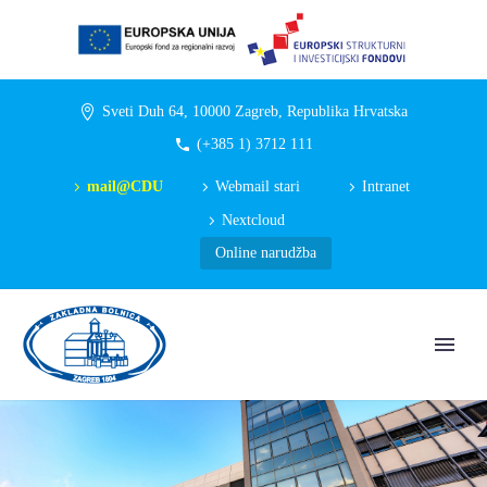
Sveti Duh 64, 10000 Zagreb, Republika Hrvatska
(+385 1) 3712 111
mail@CDU
Webmail stari
Intranet
Nextcloud
Online narudžba