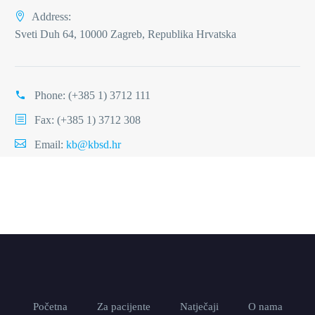
Address:
Sveti Duh 64, 10000 Zagreb, Republika Hrvatska
Phone:
(+385 1) 3712 111
Fax: (+385 1) 3712 308
Email:
kb@kbsd.hr
Početna
Za pacijente
Natječaji
O nama