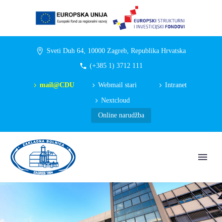
Sveti Duh 64, 10000 Zagreb, Republika Hrvatska
(+385 1) 3712 111
mail@CDU
Webmail stari
Intranet
Nextcloud
Online narudžba