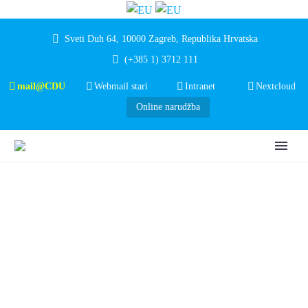
Sveti Duh 64, 10000 Zagreb, Republika Hrvatska
(+385 1) 3712 111
mail@CDU
Webmail stari
Intranet
Nextcloud
Online narudžba