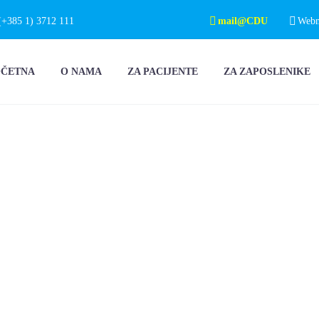
(+385 1) 3712 111
mail@CDU
Webma
OČETNA
O NAMA
ZA PACIJENTE
ZA ZAPOSLENIKE