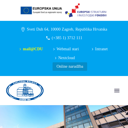
Sveti Duh 64, 10000 Zagreb, Republika Hrvatska
(+385 1) 3712 111
mail@CDU
Webmail stari
Intranet
Nextcloud
Online narudžba