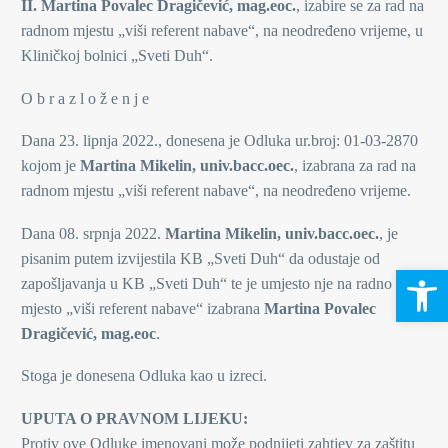
II. Martina Povalec Dragičević, mag.eoc.
, izabire se za rad na
radnom mjestu „viši referent nabave“, na neodređeno vrijeme, u
Kliničkoj bolnici „Sveti Duh“.
O b r a z l o ž e n j e
Dana 23. lipnja 2022., donesena je Odluka ur.broj: 01-03-2870
kojom je
Martina Mikelin, univ.bacc.oec.
, izabrana za rad na
radnom mjestu „viši referent nabave“, na neodređeno vrijeme.
Dana 08. srpnja 2022.
Martina Mikelin, univ.bacc.oec.
, je
pisanim putem izvijestila KB „Sveti Duh“ da odustaje od
Open 
zapošljavanja u KB „Sveti Duh“ te je umjesto nje na radno
mjesto „viši referent nabave“ izabrana
Martina Povalec
Dragičević, mag.eoc
.
Stoga je donesena Odluka kao u izreci.
UPUTA O PRAVNOM LIJEKU:
Protiv ove Odluke imenovani može podnijeti zahtjev za zaštitu