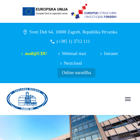
Sveti Duh 64, 10000 Zagreb, Republika Hrvatska
(+385 1) 3712 111
mail@CDU
Webmail stari
Intranet
Nextcloud
Online narudžba