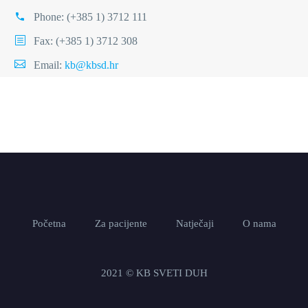
Phone:
(+385 1) 3712 111
Fax: (+385 1) 3712 308
Email:
kb@kbsd.hr
Početna
Za pacijente
Natječaji
O nama
2021 © KB SVETI DUH