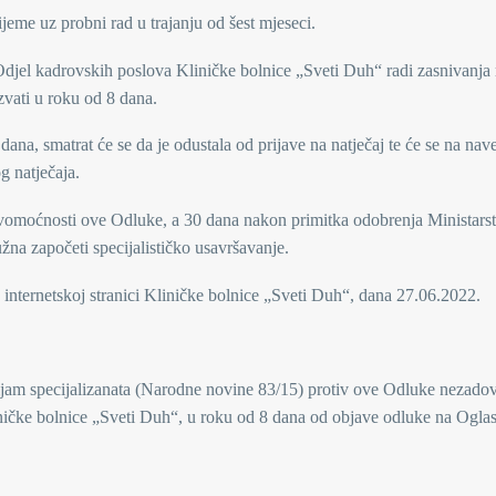
eme uz probni rad u trajanju od šest mjeseci.
jel kadrovskih poslova Kliničke bolnice „Sveti Duh“ radi zasnivanja
vati u roku od 8 dana.
na, smatrat će se da je odustala od prijave na natječaj te će se na na
g natječaja.
vomoćnosti ove Odluke, a 30 dana nakon primitka odobrenja Ministars
žna započeti specijalističko usavršavanje.
 internetskoj stranici Kliničke bolnice „Sveti Duh“, dana 27.06.2022.
rijam specijalizanata (Narodne novine 83/15) protiv ove Odluke nezadov
ničke bolnice „Sveti Duh“, u roku od 8 dana od objave odluke na Ogla