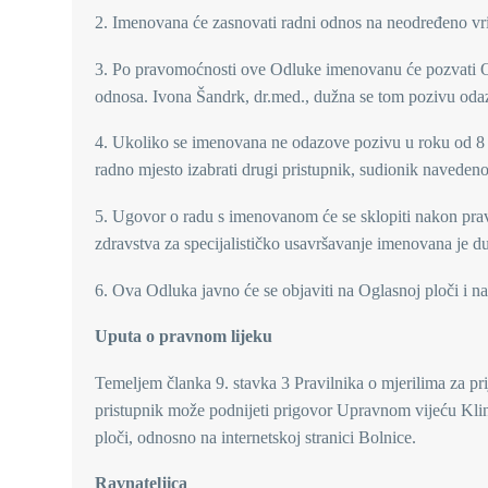
2. Imenovana će zasnovati radni odnos na neodređeno vrij
3. Po pravomoćnosti ove Odluke imenovanu će pozvati Od
odnosa. Ivona Šandrk, dr.med., dužna se tom pozivu odaz
4. Ukoliko se imenovana ne odazove pozivu u roku od 8 da
radno mjesto izabrati drugi pristupnik, sudionik navedeno
5. Ugovor o radu s imenovanom će se sklopiti nakon pra
zdravstva za specijalističko usavršavanje imenovana je du
6. Ova Odluka javno će se objaviti na Oglasnoj ploči i na
Uputa o pravnom lijeku
Temeljem članka 9. stavka 3 Pravilnika o mjerilima za p
pristupnik može podnijeti prigovor Upravnom vijeću Kli
ploči, odnosno na internetskoj stranici Bolnice.
Ravnateljica