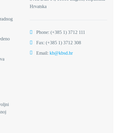
Hrvatska
 radnog
Phone:
(+385 1) 3712 111
vedeno
Fax: (+385 1) 3712 308
Email:
kb@kbsd.hr
tva
oljni
snoj