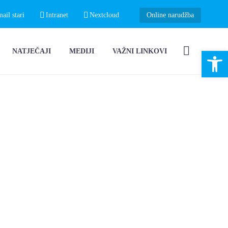
il stari
Intranet
Nextcloud
Online narudžba
Open 
NATJEČAJI
MEDIJI
VAŽNI LINKOVI