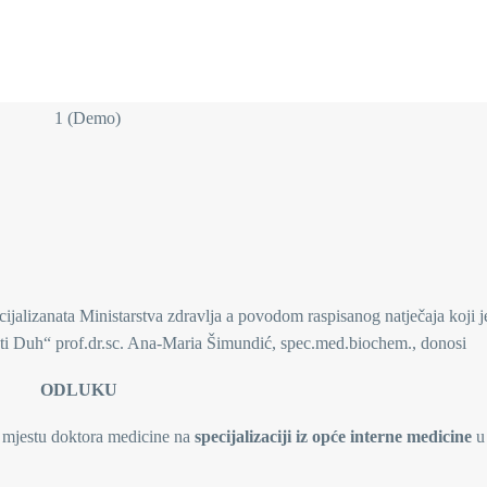
ijalizanata Ministarstva zdravlja a povodom raspisanog natječaja koji j
veti Duh“ prof.dr.sc. Ana-Maria Šimundić, spec.med.biochem., donosi
ODLUKU
m mjestu doktora medicine na
specijalizaciji iz opće interne medicine
u