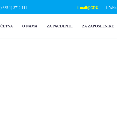
(+385 1) 3712 111
mail@CDU
Webma
OČETNA
O NAMA
ZA PACIJENTE
ZA ZAPOSLENIKE