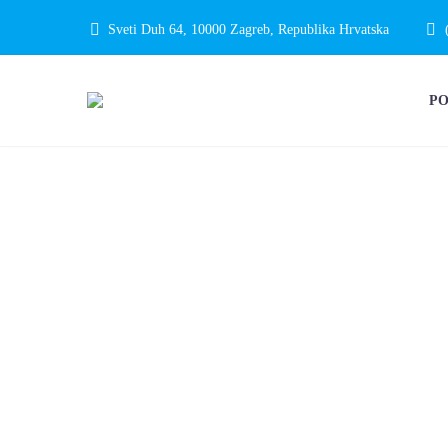
Sveti Duh 64, 10000 Zagreb, Republika Hrvatska
P