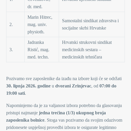
dr. med.
Marin Hitrec,
Samostalni sindikat zdravstva i
2.
mag. univ.
socijalne skrbi Hrvatske
physioth.
Jadranka
Hrvatski strukovni sindikat
3.
Ristić, mag.
medicinskih sestara –
med. techn.
medicinskih tehničara
Pozivamo sve zaposlenike da izađu na izbore koji će se održati
30. lipnja 2026. godine
u
dvorani Zrinjevac
, od
07:00 do
19:00 sati
.
Napominjemo da je za valjanost izbora potrebno da glasovanju
pristupi najmanje
jedna trećina (1/3) ukupnog broja
zaposlenika bolnice
. Stoga vas pozivamo da svojim odazivom
pridonesete uspješnoj provedbi izbora te osigurate legitimno