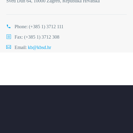
Sveti Duh 64, 10000 Zagreb, Republika Hrvatska
Phone:
(+385 1) 3712 111
Fax: (+385 1) 3712 308
Email:
kb@kbsd.hr