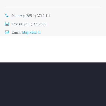
Phone:
(+385 1) 3712 111
Fax: (+385 1) 3712 308
Email:
kb@kbsd.hr