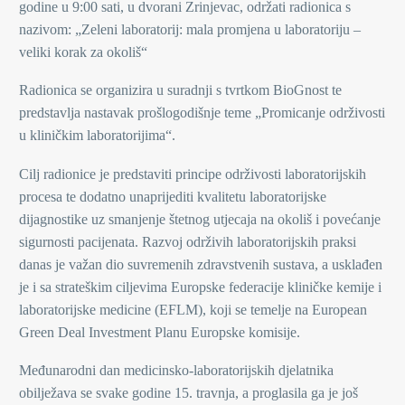
godine u 9:00 sati, u dvorani Zrinjevac, održati radionica s
nazivom: „Zeleni laboratorij: mala promjena u laboratoriju –
veliki korak za okoliš“
Radionica se organizira u suradnji s tvrtkom BioGnost te
predstavlja nastavak prošlogodišnje teme „Promicanje održivosti
u kliničkim laboratorijima“.
Cilj radionice je predstaviti principe održivosti laboratorijskih
procesa te dodatno unaprijediti kvalitetu laboratorijske
dijagnostike uz smanjenje štetnog utjecaja na okoliš i povećanje
sigurnosti pacijenata. Razvoj održivih laboratorijskih praksi
danas je važan dio suvremenih zdravstvenih sustava, a usklađen
je i sa strateškim ciljevima Europske federacije kliničke kemije i
laboratorijske medicine (EFLM), koji se temelje na European
Green Deal Investment Planu Europske komisije.
Međunarodni dan medicinsko-laboratorijskih djelatnika
obilježava se svake godine 15. travnja, a proglasila ga je još