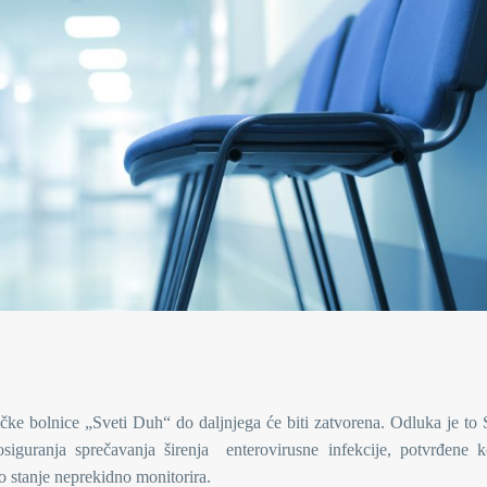
ičke bolnice „Sveti Duh“ do daljnjega će biti zatvorena. Odluka je to
osiguranja sprečavanja širenja enterovirusne infekcije, potvrđene 
o stanje neprekidno monitorira.