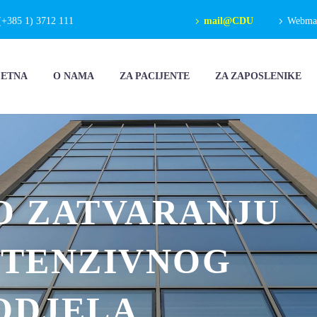
(+385 1) 3712 111
mail@CDU
Webmail
ČETNA
O NAMA
ZA PACIJENTE
ZA ZAPOSLENIKE
O ZATVARANJU
NTENZIVNOG
ODJELA