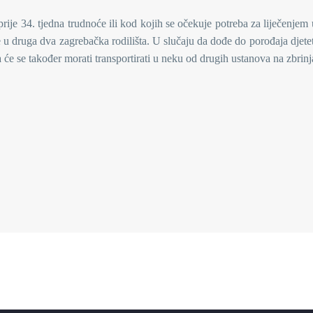
rije 34. tjedna trudnoće ili kod kojih se očekuje potreba za liječenjem 
e u druga dva zagrebačka rodilišta. U slučaju da dođe do porođaja djete
ca će se također morati transportirati u neku od drugih ustanova na zbrin