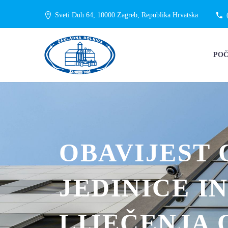
Sveti Duh 64, 10000 Zagreb, Republika Hrvatska
PO
OBAVIJEST 
JEDINICE I
LIJEČENJA 