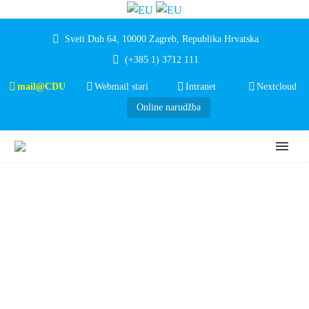
Sveti Duh 64, 10000 Zagreb, Republika Hrvatska
(+385 1) 3712 111
mail@CDU
Webmail stari
Intranet
Nextcloud
Online narudžba
ČAROBNI ADVENT
U BUDIMPEŠTI ZA