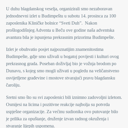
U duhu blagdanskog veselja, organizirali smo nezaboravan
jednodnevni izlet u Budimpeštu u subotu 14. prosinca za 100
zaposlenika Kliničke bolnice “Sveti Duh”. Nakon
prošlogodišnjeg Adventa u Beču ove godine naša adventska
avantura bila je ispunjena prekrasnim prizorima Budimpešte.
Izlet je obuhvatio posjet najpoznatijim znamenitostima
Budimpešte, gdje smo uživali u bogatoj povijesti i kulturi ovog
prekrasnog grada. Poseban doživljaj bio je vožnja brodom po
Dunavu, s kojeg smo mogli uživati u pogledu na veličanstveno
osvijetljene građevine i mostove stvarajući pravu blagdansku
čaroliju.
Sretni smo što su svi zaposlenici bili iznimno zadovoljni izletom.
Osmijesi na licima i pozitivne reakcije najbolja su potvrda
uspješne organizacije. Za većinu sudionika ovo putovanje bilo
je prilika za opuštanje, druženje izvan radnog okruženja i
stvaranje lijepih uspomena.