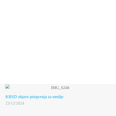
ZAPOSLENIKE KB
“SVETI DUH”!
KBSD objave
priopcenja za medije
23/12/2024