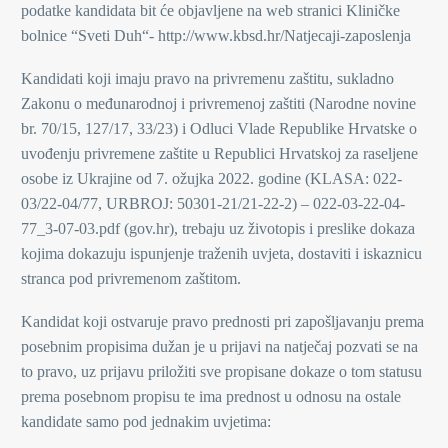
podatke kandidata bit će objavljene na web stranici Kliničke
bolnice “Sveti Duh“- http://www.kbsd.hr/Natjecaji-zaposlenja
Kandidati koji imaju pravo na privremenu zaštitu, sukladno
Zakonu o međunarodnoj i privremenoj zaštiti (Narodne novine
br. 70/15, 127/17, 33/23) i Odluci Vlade Republike Hrvatske o
uvođenju privremene zaštite u Republici Hrvatskoj za raseljene
osobe iz Ukrajine od 7. ožujka 2022. godine (KLASA: 022-
03/22-04/77, URBROJ: 50301-21/21-22-2) – 022-03-22-04-
77_3-07-03.pdf (gov.hr), trebaju uz životopis i preslike dokaza
kojima dokazuju ispunjenje traženih uvjeta, dostaviti i iskaznicu
stranca pod privremenom zaštitom.
Kandidat koji ostvaruje pravo prednosti pri zapošljavanju prema
posebnim propisima dužan je u prijavi na natječaj pozvati se na
to pravo, uz prijavu priložiti sve propisane dokaze o tom statusu
prema posebnom propisu te ima prednost u odnosu na ostale
kandidate samo pod jednakim uvjetima: