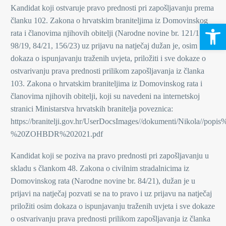
Kandidat koji ostvaruje pravo prednosti pri zapošljavanju prema
članku 102. Zakona o hrvatskim braniteljima iz Domovinskog
Open 
rata i članovima njihovih obitelji (Narodne novine br. 121/17,
98/19, 84/21, 156/23) uz prijavu na natječaj dužan je, osim
dokaza o ispunjavanju traženih uvjeta, priložiti i sve dokaze o
ostvarivanju prava prednosti prilikom zapošljavanja iz članka
103. Zakona o hrvatskim braniteljima iz Domovinskog rata i
članovima njihovih obitelji, koji su navedeni na internetskoj
stranici Ministarstva hrvatskih branitelja poveznica:
https://branitelji.gov.hr/UserDocsImages//dokumenti/Nikola/
%20ZOHBDR%202021.pdf
Kandidat koji se poziva na pravo prednosti pri zapošljavanju u
skladu s člankom 48. Zakona o civilnim stradalnicima iz
Domovinskog rata (Narodne novine br. 84/21), dužan je u
prijavi na natječaj pozvati se na to pravo i uz prijavu na natječaj
priložiti osim dokaza o ispunjavanju traženih uvjeta i sve dokaze
o ostvarivanju prava prednosti prilikom zapošljavanja iz članka