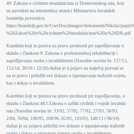
49. Zakona o civilnim stradalnicima iz Domovinskog rata, koji
su navedeni na internetskoj stranici Ministarstva hrvatskih
branitelja poveznica:
https://branitelji.gov.hr/UserDocsImages//dokumenti/Nikola/
%20Zakon%20o%20civilnim%20stradalnicima%20iz%20DR.pdf
Kandidat koji se poziva na pravo prednosti pri zapošljavanju u
skladu s člankom 9. Zakona o profesionalnoj rehabilitaciji i
zapošljavanju osoba s invaliditetom (Narodne novine br. 157/13,
152/14, 39/18 i 32/20) dužan je u prijavi na natječaj pozvati se
na to pravo i priložiti sve dokaze o ispunjavanju traženih uvjeta,
kao i dokaz o invaliditetu.
Kandidat koji se poziva na pravo prednosti pri zapošljavanju, u
skladu s člankom 48.f Zakona o zaštiti civilnih i vojnih invalida
rata (Narodne novine br. 33/92, 57/92, 77/92, 27/93, 58/93,
2/94, 76/94, 108/95, 108/96, 82/01, 103/03, 148/13 i 98/19)
dužan je uz prijavu priložiti sve dokaze o ispunjavanju traženih
uvjeta i dokaz o priznatom statusu osobe s invaliditetom.