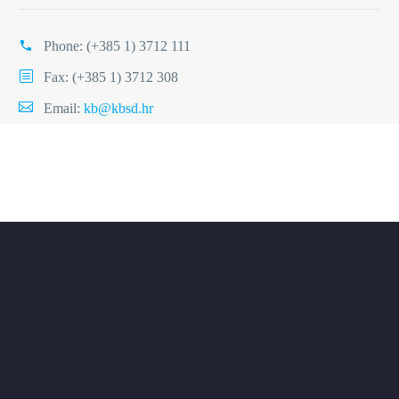
Phone:
(+385 1) 3712 111
Fax: (+385 1) 3712 308
Email:
kb@kbsd.hr