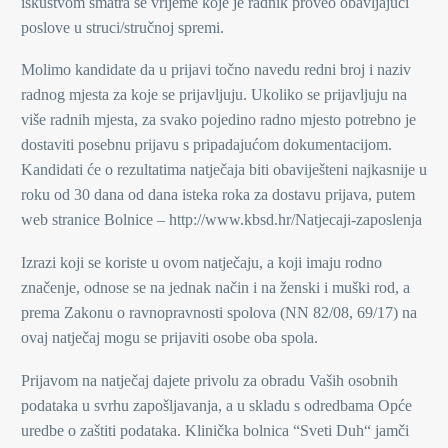
iskustvom smatra se vrijeme koje je radnik proveo obavljajući
poslove u struci/stručnoj spremi.
Molimo kandidate da u prijavi točno navedu redni broj i naziv
radnog mjesta za koje se prijavljuju. Ukoliko se prijavljuju na
više radnih mjesta, za svako pojedino radno mjesto potrebno je
dostaviti posebnu prijavu s pripadajućom dokumentacijom.
Kandidati će o rezultatima natječaja biti obaviješteni najkasnije u
roku od 30 dana od dana isteka roka za dostavu prijava, putem
web stranice Bolnice – http://www.kbsd.hr/Natjecaji-zaposlenja
Izrazi koji se koriste u ovom natječaju, a koji imaju rodno
značenje, odnose se na jednak način i na ženski i muški rod, a
prema Zakonu o ravnopravnosti spolova (NN 82/08, 69/17) na
ovaj natječaj mogu se prijaviti osobe oba spola.
Prijavom na natječaj dajete privolu za obradu Vaših osobnih
podataka u svrhu zapošljavanja, a u skladu s odredbama Opće
uredbe o zaštiti podataka. Klinička bolnica “Sveti Duh“ jamči