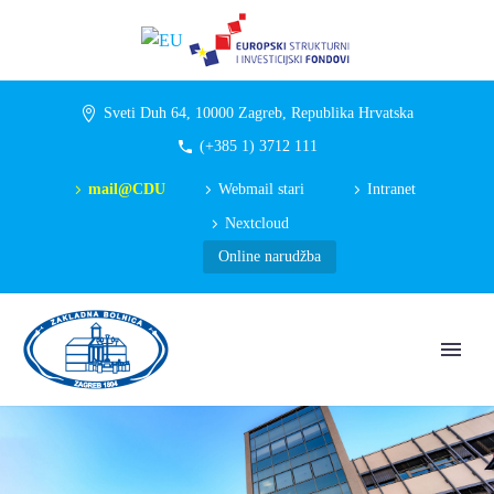
Sveti Duh 64, 10000 Zagreb, Republika Hrvatska
(+385 1) 3712 111
mail@CDU
Webmail stari
Intranet
Nextcloud
Online narudžba