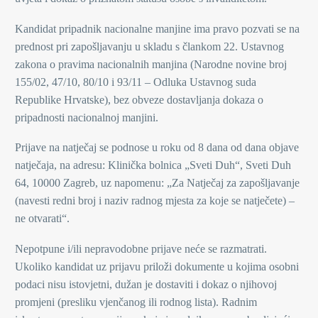
Kandidat pripadnik nacionalne manjine ima pravo pozvati se na
prednost pri zapošljavanju u skladu s člankom 22. Ustavnog
zakona o pravima nacionalnih manjina (Narodne novine broj
155/02, 47/10, 80/10 i 93/11 – Odluka Ustavnog suda
Republike Hrvatske), bez obveze dostavljanja dokaza o
pripadnosti nacionalnoj manjini.
Prijave na natječaj se podnose u roku od 8 dana od dana objave
natječaja, na adresu: Klinička bolnica „Sveti Duh“, Sveti Duh
64, 10000 Zagreb, uz napomenu: „Za Natječaj za zapošljavanje
(navesti redni broj i naziv radnog mjesta za koje se natječete) –
ne otvarati“.
Nepotpune i/ili nepravodobne prijave neće se razmatrati.
Ukoliko kandidat uz prijavu priloži dokumente u kojima osobni
podaci nisu istovjetni, dužan je dostaviti i dokaz o njihovoj
promjeni (presliku vjenčanog ili rodnog lista). Radnim