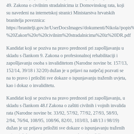
49. Zakona o civilnim stradalnicima iz Domovinskog rata, koji
su navedeni na internetskoj stranici Ministarstva hrvatskih
branitelja poveznica:
https://branitelji.gov.hr/UserDocsImages//dokumenti/Nikola/
%20Zakon%20o%20civilnim%20stradalnicima%20iz%20DR.pdf
Kandidat koji se poziva na pravo prednosti pri zapošljavanju u
skladu s člankom 9. Zakona o profesionalnoj rehabilitaciji i
zapošljavanju osoba s invaliditetom (Narodne novine br. 157/13,
152/14, 39/18 i 32/20) dužan je u prijavi na natječaj pozvati se
na to pravo i priložiti sve dokaze o ispunjavanju traženih uvjeta,
kao i dokaz o invaliditetu.
Kandidat koji se poziva na pravo prednosti pri zapošljavanju, u
skladu s člankom 48.f Zakona o zaštiti civilnih i vojnih invalida
rata (Narodne novine br. 33/92, 57/92, 77/92, 27/93, 58/93,
2/94, 76/94, 108/95, 108/96, 82/01, 103/03, 148/13 i 98/19)
dužan je uz prijavu priložiti sve dokaze o ispunjavanju traženih