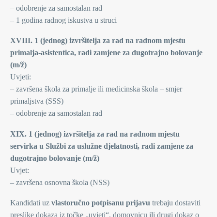
– odobrenje za samostalan rad
– 1 godina radnog iskustva u struci
XVIII. 1 (jednog) izvršitelja za rad na radnom mjestu
primalja-asistentica, radi zamjene za dugotrajno bolovanje
(m/ž)
Uvjeti:
– završena škola za primalje ili medicinska škola – smjer
primaljstva (SSS)
– odobrenje za samostalan rad
XIX. 1 (jednog) izvršitelja za rad na radnom mjestu
servirka u Službi za uslužne djelatnosti, radi zamjene za
dugotrajno bolovanje (m/ž)
Uvjet:
– završena osnovna škola (NSS)
Kandidati uz
vlastoručno potpisanu prijavu
trebaju dostaviti
preslike dokaza iz točke „uvjeti“, domovnicu ili drugi dokaz o