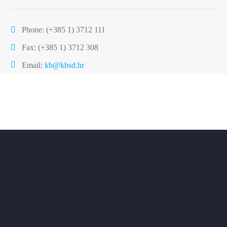
Phone:
(+385 1) 3712 111
Fax: (+385 1) 3712 308
Email:
kb@kbsd.hr