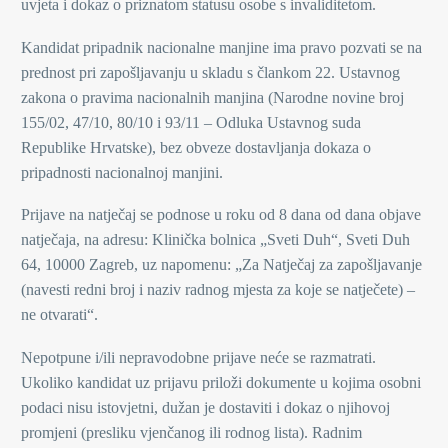
uvjeta i dokaz o priznatom statusu osobe s invaliditetom.
Kandidat pripadnik nacionalne manjine ima pravo pozvati se na
prednost pri zapošljavanju u skladu s člankom 22. Ustavnog
zakona o pravima nacionalnih manjina (Narodne novine broj
155/02, 47/10, 80/10 i 93/11 – Odluka Ustavnog suda
Republike Hrvatske), bez obveze dostavljanja dokaza o
pripadnosti nacionalnoj manjini.
Prijave na natječaj se podnose u roku od 8 dana od dana objave
natječaja, na adresu: Klinička bolnica „Sveti Duh“, Sveti Duh
64, 10000 Zagreb, uz napomenu: „Za Natječaj za zapošljavanje
(navesti redni broj i naziv radnog mjesta za koje se natječete) –
ne otvarati“.
Nepotpune i/ili nepravodobne prijave neće se razmatrati.
Ukoliko kandidat uz prijavu priloži dokumente u kojima osobni
podaci nisu istovjetni, dužan je dostaviti i dokaz o njihovoj
promjeni (presliku vjenčanog ili rodnog lista). Radnim