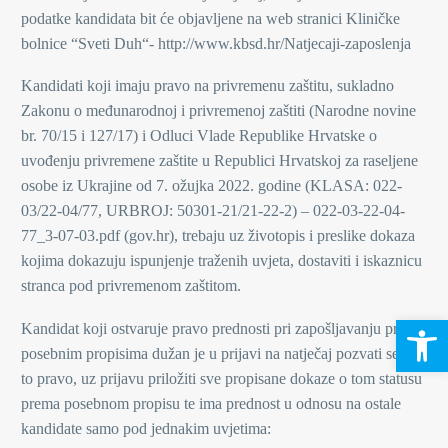
podatke kandidata bit će objavljene na web stranici Kliničke
bolnice “Sveti Duh“- http://www.kbsd.hr/Natjecaji-zaposlenja
Kandidati koji imaju pravo na privremenu zaštitu, sukladno
Zakonu o međunarodnoj i privremenoj zaštiti (Narodne novine
br. 70/15 i 127/17) i Odluci Vlade Republike Hrvatske o
uvođenju privremene zaštite u Republici Hrvatskoj za raseljene
osobe iz Ukrajine od 7. ožujka 2022. godine (KLASA: 022-
03/22-04/77, URBROJ: 50301-21/21-22-2) – 022-03-22-04-
77_3-07-03.pdf (gov.hr), trebaju uz životopis i preslike dokaza
kojima dokazuju ispunjenje traženih uvjeta, dostaviti i iskaznicu
stranca pod privremenom zaštitom.
Open 
Kandidat koji ostvaruje pravo prednosti pri zapošljavanju prema
posebnim propisima dužan je u prijavi na natječaj pozvati se na
to pravo, uz prijavu priložiti sve propisane dokaze o tom statusu
prema posebnom propisu te ima prednost u odnosu na ostale
kandidate samo pod jednakim uvjetima: