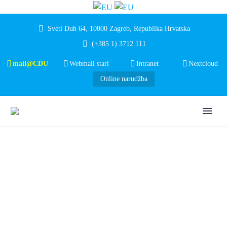
Sveti Duh 64, 10000 Zagreb, Republika Hrvatska
(+385 1) 3712 111
mail@CDU
Webmail stari
Intranet
Nextcloud
Online narudžba
NATJEČAJ