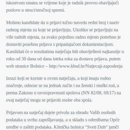
iskustvom smatra se vrijeme koje je radnik proveo obavljajući
poslove u struci/stručnoj spremi.
Molimo kandidate da u prijavi točno navedu redni broj i naziv
radnog mjesta za koje se prijavljuju. Ukoliko se prijavljuju na
više radnih mjesta, za svako pojedino radno mjesto potrebno je
dostaviti posebnu prijavu s pripadajućom dokumentacijom.
Kandidati će o rezultatima natječaja biti obaviješteni najkasnije u
roku od 30 dana od dana isteka roka za dostavu prijava, putem
web stranice Bolnice – http://www.kbsd.hr/Natjecaji-zaposlenja
Izrazi koji se koriste u ovom natječaju, a koji imaju rodno
značenje, odnose se na jednak način i na ženski i muški rod, a
prema Zakonu o ravnopravnosti spolova (NN 82/08, 69/17) na
ovaj natječaj mogu se prijaviti osobe oba spola.
Prijavom na natječaj dajete privolu za obradu Vaših osobnih
podataka u svrhu zapošljavanja, a u skladu s odredbama Opće
uredbe o zaštiti podataka. Klinička bolnica “Sveti Duh“ jamči