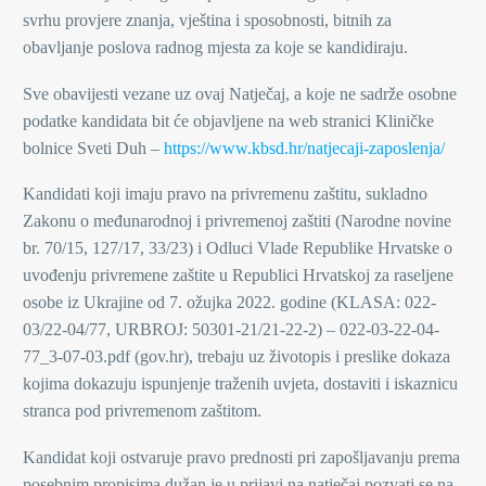
svrhu provjere znanja, vještina i sposobnosti, bitnih za
obavljanje poslova radnog mjesta za koje se kandidiraju.
Sve obavijesti vezane uz ovaj Natječaj, a koje ne sadrže osobne
podatke kandidata bit će objavljene na web stranici Kliničke
bolnice Sveti Duh –
https://www.kbsd.hr/natjecaji-zaposlenja/
Kandidati koji imaju pravo na privremenu zaštitu, sukladno
Zakonu o međunarodnoj i privremenoj zaštiti (Narodne novine
br. 70/15, 127/17, 33/23) i Odluci Vlade Republike Hrvatske o
uvođenju privremene zaštite u Republici Hrvatskoj za raseljene
osobe iz Ukrajine od 7. ožujka 2022. godine (KLASA: 022-
03/22-04/77, URBROJ: 50301-21/21-22-2) – 022-03-22-04-
77_3-07-03.pdf (gov.hr), trebaju uz životopis i preslike dokaza
kojima dokazuju ispunjenje traženih uvjeta, dostaviti i iskaznicu
stranca pod privremenom zaštitom.
Kandidat koji ostvaruje pravo prednosti pri zapošljavanju prema
posebnim propisima dužan je u prijavi na natječaj pozvati se na