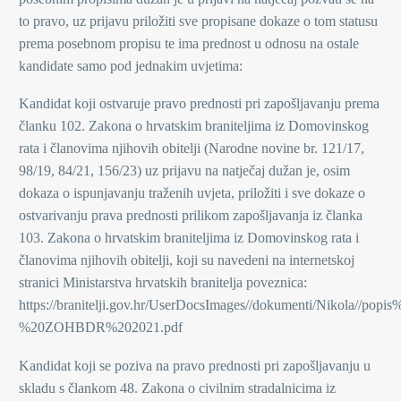
to pravo, uz prijavu priložiti sve propisane dokaze o tom statusu
prema posebnom propisu te ima prednost u odnosu na ostale
kandidate samo pod jednakim uvjetima:
Kandidat koji ostvaruje pravo prednosti pri zapošljavanju prema
članku 102. Zakona o hrvatskim braniteljima iz Domovinskog
rata i članovima njihovih obitelji (Narodne novine br. 121/17,
98/19, 84/21, 156/23) uz prijavu na natječaj dužan je, osim
dokaza o ispunjavanju traženih uvjeta, priložiti i sve dokaze o
ostvarivanju prava prednosti prilikom zapošljavanja iz članka
103. Zakona o hrvatskim braniteljima iz Domovinskog rata i
članovima njihovih obitelji, koji su navedeni na internetskoj
stranici Ministarstva hrvatskih branitelja poveznica:
https://branitelji.gov.hr/UserDocsImages//dokumenti/Nikola/
%20ZOHBDR%202021.pdf
Kandidat koji se poziva na pravo prednosti pri zapošljavanju u
skladu s člankom 48. Zakona o civilnim stradalnicima iz