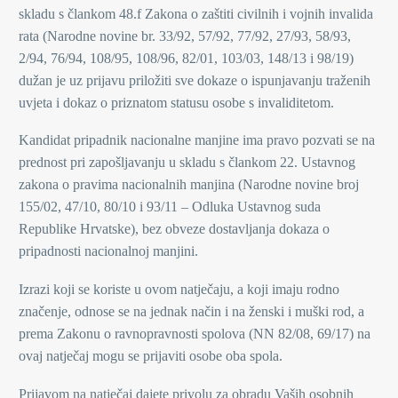
skladu s člankom 48.f Zakona o zaštiti civilnih i vojnih invalida
rata (Narodne novine br. 33/92, 57/92, 77/92, 27/93, 58/93,
2/94, 76/94, 108/95, 108/96, 82/01, 103/03, 148/13 i 98/19)
dužan je uz prijavu priložiti sve dokaze o ispunjavanju traženih
uvjeta i dokaz o priznatom statusu osobe s invaliditetom.
Kandidat pripadnik nacionalne manjine ima pravo pozvati se na
prednost pri zapošljavanju u skladu s člankom 22. Ustavnog
zakona o pravima nacionalnih manjina (Narodne novine broj
155/02, 47/10, 80/10 i 93/11 – Odluka Ustavnog suda
Republike Hrvatske), bez obveze dostavljanja dokaza o
pripadnosti nacionalnoj manjini.
Izrazi koji se koriste u ovom natječaju, a koji imaju rodno
značenje, odnose se na jednak način i na ženski i muški rod, a
prema Zakonu o ravnopravnosti spolova (NN 82/08, 69/17) na
ovaj natječaj mogu se prijaviti osobe oba spola.
Prijavom na natječaj dajete privolu za obradu Vaših osobnih