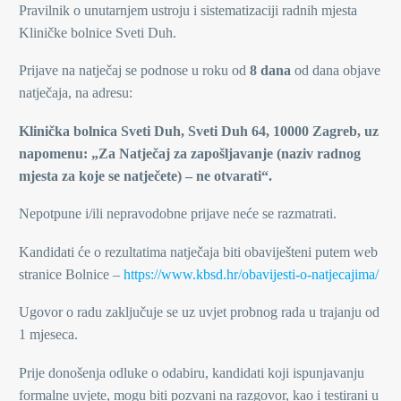
Pravilnik o unutarnjem ustroju i sistematizaciji radnih mjesta
Kliničke bolnice Sveti Duh.
Prijave na natječaj se podnose u roku od
8 dana
od dana objave
natječaja, na adresu:
Klinička bolnica Sveti Duh, Sveti Duh 64, 10000 Zagreb, uz
napomenu: „Za Natječaj za zapošljavanje (naziv radnog
mjesta za koje se natječete) – ne otvarati“.
Nepotpune i/ili nepravodobne prijave neće se razmatrati.
Kandidati će o rezultatima natječaja biti obaviješteni putem web
stranice Bolnice –
https://www.kbsd.hr/obavijesti-o-natjecajima/
Ugovor o radu zaključuje se uz uvjet probnog rada u trajanju od
1 mjeseca.
Prije donošenja odluke o odabiru, kandidati koji ispunjavanju
formalne uvjete, mogu biti pozvani na razgovor, kao i testirani u