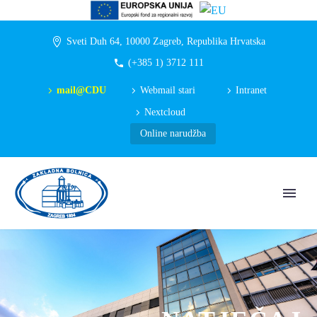
Sveti Duh 64, 10000 Zagreb, Republika Hrvatska
(+385 1) 3712 111
mail@CDU
Webmail stari
Intranet
Nextcloud
Online narudžba