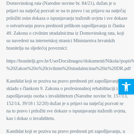
Domovinskog rata (Narodne novine br. 84/21), dužan je u
prijavi na natječaj pozvati se na to pravo i uz prijavu na natječaj
priložiti osim dokaza o ispunjavanju traženih uvjeta i sve dokaze
o ostvarivanju prava prednosti prilikom zapošljavanja iz članka
49. Zakona o civilnim stradalnicima iz Domovinskog rata, koji
su navedeni na internetskoj stranici Ministarstva hrvatskih
branitelja na sljedećoj poveznici:
https://branitelji.gov.hr/UserDocsImages//dokumenti/Nikola/
%20Zakon%20o%20civilnim%20stradalnicima%20iz%20DR.pdf
Open 
Kandidat koji se poziva na pravo prednosti pri zapošljavanju u
skladu s člankom 9. Zakona o profesionalnoj rehabilitaciji i
zapošljavanju osoba s invaliditetom (Narodne novine br. 157/13,
152/14, 39/18 i 32/20) dužan je u prijavi na natječaj pozvati se
na to pravo i priložiti sve dokaze o ispunjavanju traženih uvjeta,
kao i dokaz o invaliditetu.
Kandidat koji se poziva na pravo prednosti pri zapošljavanju, u