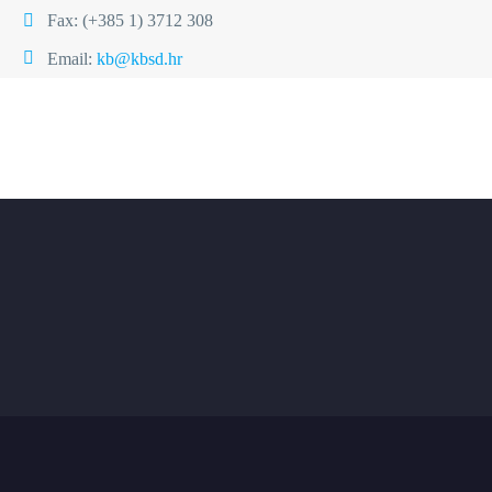
Fax: (+385 1) 3712 308
Email:
kb@kbsd.hr