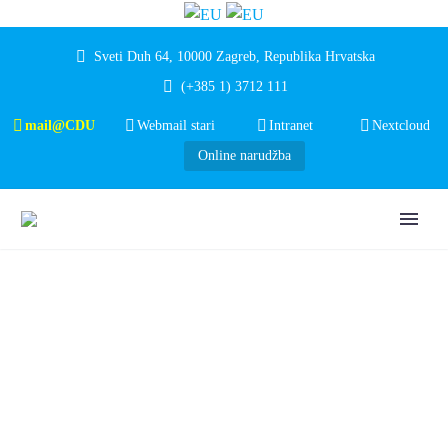
Sveti Duh 64, 10000 Zagreb, Republika Hrvatska
(+385 1) 3712 111
mail@CDU
Webmail stari
Intranet
Nextcloud
Online narudžba
NAŠE SESTRE.
NAŠA BUDUĆNOST.