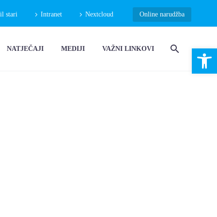
 stari
Intranet
Nextcloud
Online narudžba
Open 
NATJEČAJI
MEDIJI
VAŽNI LINKOVI