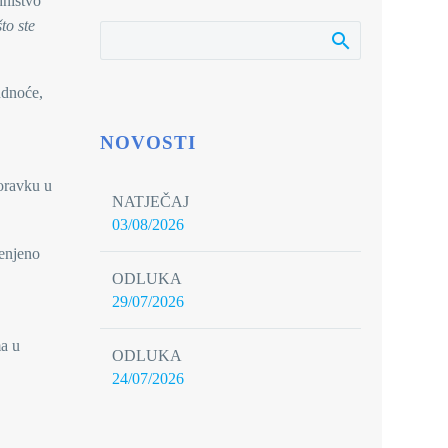
dništvo
to ste
udnoće,
,
NOVOSTI
boravku u
NATJEČAJ
03/08/2026
jenjeno
ODLUKA
29/07/2026
ma u
ODLUKA
24/07/2026