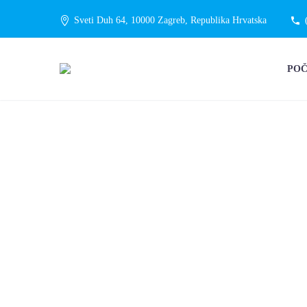
Sveti Duh 64, 10000 Zagreb, Republika Hrvatska
PO
MEĐUNAROD
PRIMALJA: 
ORGANIZIRA