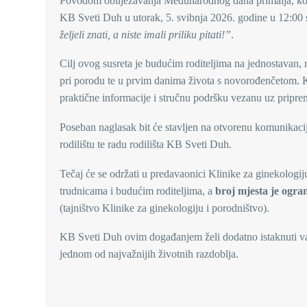
Povodom obilježavanja Međunarodnog dana primalja, koji 
KB Sveti Duh u utorak, 5. svibnja 2026. godine u 12:00 sa
željeli znati, a niste imali priliku pitati!”
.
Cilj ovog susreta je budućim roditeljima na jednostavan, r
pri porodu te u prvim danima života s novorođenčetom. Kr
praktične informacije i stručnu podršku vezanu uz pripre
Poseban naglasak bit će stavljen na otvorenu komunikaciju,
rodilištu te radu rodilišta KB Sveti Duh.
Tečaj će se održati u predavaonici Klinike za ginekologij
trudnicama i budućim roditeljima, a
broj mjesta je ogra
(tajništvo Klinike za ginekologiju i porodništvo).
KB Sveti Duh ovim događanjem želi dodatno istaknuti važn
jednom od najvažnijih životnih razdoblja.