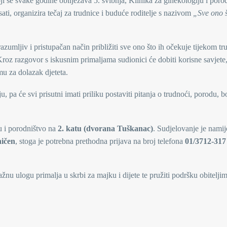
se svake godine obilježava 5. svibnja, Klinika za ginekologiju i poro
ti, organizira tečaj za trudnice i buduće roditelje s nazivom
„Sve ono š
azumljiv i pristupačan način približiti sve ono što ih očekuje tijekom tr
oz razgovor s iskusnim primaljama sudionici će dobiti korisne savjete
mu za dolazak djeteta.
 pa će svi prisutni imati priliku postaviti pitanja o trudnoći, porodu, 
u i porodništvo na
2. katu (dvorana Tuškanac)
. Sudjelovanje je nami
ničen
, stoga je potrebna prethodna prijava na broj telefona
01/3712-317
u ulogu primalja u skrbi za majku i dijete te pružiti podršku obitelji