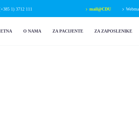
(+385 1) 3712 111
mail@CDU
Webmail
ČETNA
O NAMA
ZA PACIJENTE
ZA ZAPOSLENIKE
NI DAN
KB SVETI DUH
 TEČAJ ZA