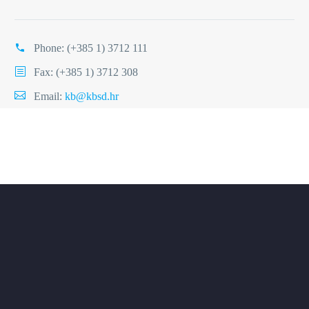
Phone:
(+385 1) 3712 111
Fax: (+385 1) 3712 308
Email:
kb@kbsd.hr