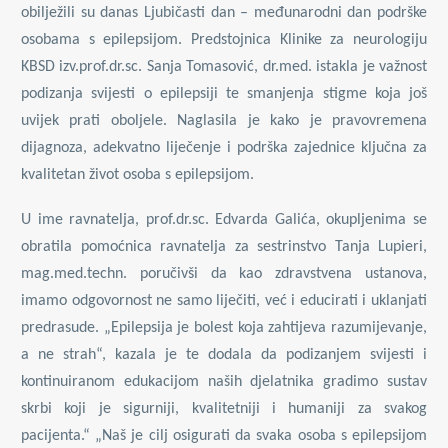
obilježili su danas
Ljubičasti dan
– međunarodni dan podrške
osobama s epilepsijom. Predstojnica Klinike za neurologiju
KBSD izv.prof.dr.sc. Sanja Tomasović, dr.med. istakla je važnost
podizanja svijesti o epilepsiji te smanjenja stigme koja još
uvijek prati oboljele. Naglasila je kako je pravovremena
dijagnoza, adekvatno liječenje i podrška zajednice ključna za
kvalitetan život osoba s epilepsijom.
U ime ravnatelja, prof.dr.sc. Edvarda Galića, okupljenima se
obratila pomoćnica ravnatelja za sestrinstvo Tanja Lupieri,
mag.med.techn. poručivši da kao zdravstvena ustanova,
imamo odgovornost ne samo liječiti, već i educirati i uklanjati
predrasude. „Epilepsija je bolest koja zahtijeva razumijevanje,
a ne strah“, kazala je te dodala da podizanjem svijesti i
kontinuiranom edukacijom naših djelatnika gradimo sustav
skrbi koji je sigurniji, kvalitetniji i humaniji za svakog
pacijenta.“ „Naš je cilj osigurati da svaka osoba s epilepsijom