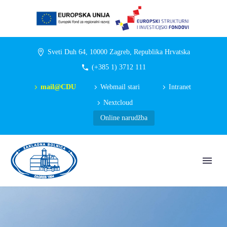
Sveti Duh 64, 10000 Zagreb, Republika Hrvatska
(+385 1) 3712 111
mail@CDU
Webmail stari
Intranet
Nextcloud
Online narudžba