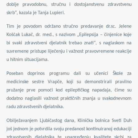
dobije pravodobnu, stručnu i dostojanstvenu zdravstvenu
skrb“, kazala je Tanja Lupieri.
Tim je povodom održano stručno predavanje dr.sc. Jelene
Košćak Lukač, dr. med., s nazivom „Epilepsija – činjenice koje
bi svaki zdravstveni djelatnik trebao znati“, s naglaskom na
suvremene pristupe liječenju i važnost pravovremene reakcije
u hitnim situacijama.
Poseban doprinos programu dali su učenici Škole za
medicinske sestre Vrapče, koji su demonstrirali pravilno
pružanje prve pomoći kod epileptičkog napadaja, čime su
dodatno naglasili važnost praktičnih znanja u svakodnevnom
radu zdravstvenih djelatnika.
Obilježavanjem Ljubičastog dana, Klinička bolnica Sveti Duh
još jednom je potvrdila svoju predanost kontinuiranoj edukaciji
zdravstvenih djelatnika te unapređenju kvalitete skrbi za