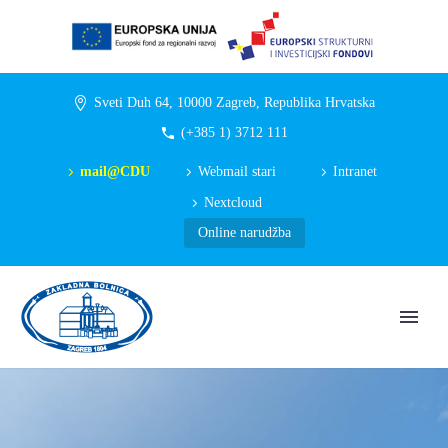
Sveti Duh 64, 10000 Zagreb, Republika Hrvatska
(+385 1) 3712 111
mail@CDU
Webmail stari
Intranet
Nextcloud
Online narudžba