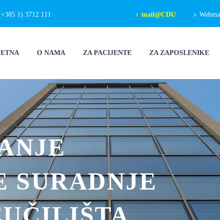
(+385 1) 3712 111
mail@CDU
Webmail
ČETNA
O NAMA
ZA PACIJENTE
ZA ZAPOSLENIKE
RANJE
 SURADNJE
UČILIŠTA