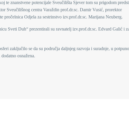
koj te znanstvene potencijale Sveučilišta Sjever tom su prigodom predst
ektor Sveučilišnog centra Varaždin prof.dr.sc. Damir Vusić, prorektor
e pročelnica Odjela za sestrinstvo izv.prof.dr.sc. Marijana Neuberg.
icu Sveti Duh“ prezentirali su ravnatelj izv.prof.dr.sc. Edvard Galić i 
eri zaključilo se da su područja daljnjeg razvoja i suradnje, u potpuno
i dodatno osnažena.