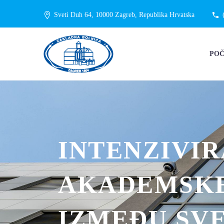
Sveti Duh 64, 10000 Zagreb, Republika Hrvatska
PO
INTENZIVI
AKADEMSKE
IZMEĐU SVE