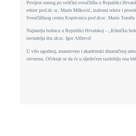
Povijest osmog po veličini sveučilišta u Republici Hrvats
rektor prof.dr. sc. Marin Milković, izabrani rektor i pror
Sveučilišnog centra Koprivnica prof.dr.sc. Mario Tomiša t
Najstariju bolnicu u Republici Hrvatskoj – „Kliničku boln
ravnatelja doc.dr.sc. Igor Alfirević
U vrlo ugodnoj, znanstveno i akademski dinamičnoj atmosf
otvorena. Očekuje se da će u sljedećem razdoblju ona bit