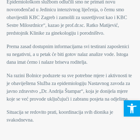
Epidemiološkom službom odlučili smo ne primati novu
novorođenčad u Jedinicu intenzivnog liječenja, o čemu smo
obavijestili KBC Zagreb i zamolili za susretljivost kao i KBC
Sestre Milosrdnice“, kazao je prof.dr.sc. Ratko Matijević,
predstojnik Klinike za ginekologiju i porodništvo.
Prema zasad dostupnim informacijama svi testirani zaposlenici
su negativni, a u petak će biti gotov nalaz analize vode. Istoga
dana imat ćemo i nalaze briseva roditelja.
Na razini Bolnice poduzete su sve potrebne mjere i aktivnosti te
je obaviještena Služba za epidemiologiju Nastavnog zavoda za
javno zdravstvo „Dr. Andrija Štampar“, koja je donijela mjere
koje se već provode uključujući i zabranu posjeta na odjelima.
Open 
Situacija se redovito prati, koordinacija svih dionika je
svakodnevna.