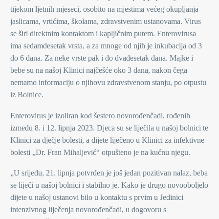
tijekom ljetnih mjeseci, osobito na mjestima većeg okupljanja –
jaslicama, vrtićima, školama, zdravstvenim ustanovama. Virus
se širi direktnim kontaktom i kapljičnim putem. Enterovirusa
ima sedamdesetak vrsta, a za mnoge od njih je inkubacija od 3
do 6 dana. Za neke vrste pak i do dvadesetak dana. Majke i
bebe su na našoj Klinici najčešće oko 3 dana, nakon čega
nemamo informaciju o njihovu zdravstvenom stanju, po otpustu
iz Bolnice.
Enterovirus je izoliran kod šestero novorođenčadi, rođenih
između 8. i 12. lipnja 2023. Djeca su se liječila u našoj bolnici te
Klinici za dječje bolesti, a dijete liječeno u Klinici za infektivne
bolesti „Dr. Fran Mihaljević“ otpušteno je na kućnu njegu.
„U srijedu, 21. lipnja potvrđen je još jedan pozitivan nalaz, beba
se liječi u našoj bolnici i stabilno je. Kako je drugo novooboljelo
dijete u našoj ustanovi bilo u kontaktu s prvim u Jedinici
intenzivnog liječenja novorođenčadi, u dogovoru s