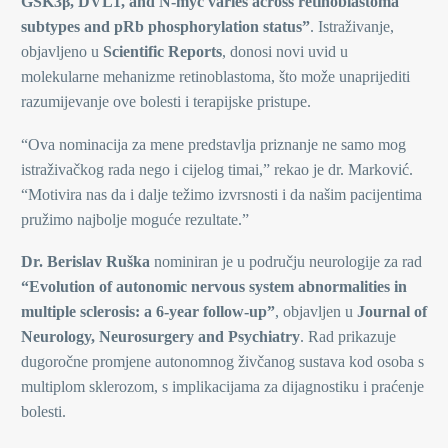
GSK3β, DVL1, and N‑myc varies across retinoblastoma
subtypes and pRb phosphorylation status”
. Istraživanje,
objavljeno u
Scientific Reports
, donosi novi uvid u
molekularne mehanizme retinoblastoma, što može unaprijediti
razumijevanje ove bolesti i terapijske pristupe.
“Ova nominacija za mene predstavlja priznanje ne samo mog
istraživačkog rada nego i cijelog timai,” rekao je dr. Marković.
“Motivira nas da i dalje težimo izvrsnosti i da našim pacijentima
pružimo najbolje moguće rezultate.”
Dr. Berislav Ruška
nominiran je u području neurologije za rad
“Evolution of autonomic nervous system abnormalities in
multiple sclerosis: a 6‑year follow‑up”
, objavljen u
Journal of
Neurology, Neurosurgery and Psychiatry
. Rad prikazuje
dugoročne promjene autonomnog živčanog sustava kod osoba s
multiplom sklerozom, s implikacijama za dijagnostiku i praćenje
bolesti.