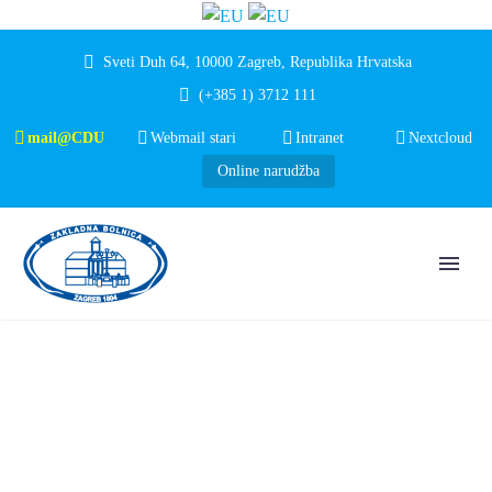
Sveti Duh 64, 10000 Zagreb, Republika Hrvatska
(+385 1) 3712 111
mail@CDU
Webmail stari
Intranet
Nextcloud
Online narudžba
DVA LIJEČNIKA