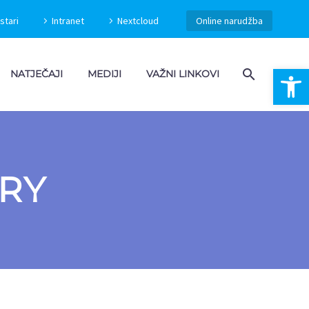
stari
Intranet
Nextcloud
Online narudžba
Open 
NATJEČAJI
MEDIJI
VAŽNI LINKOVI
RY