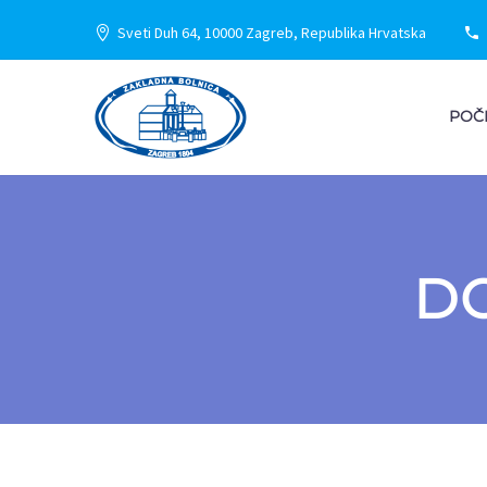
Sveti Duh 64, 10000 Zagreb, Republika Hrvatska
POČ
D