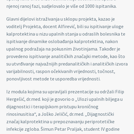
njenoj ranoj fazi, sudjelovalo je više od 1000 ispitanika.
Glavni dijelovi istraživanja u sklopu projekta, kazao je
voditelj Projekta, docent Alfirević, bili su ispitivanje uloge
kalprotektina u nizu upalnih stanja u odraslih bolesnika te
ispitivanje dinamike oslobađanja kalprotektina, nakon
upalnog podražaja na pokusnim životinjama. Također je
provedeno ispitivanje analitičkih značajki metode, kao što
su utvrđivanje najvažnijih predanalitičkih i analitičkih izvora
varijabilnosti, raspon očekivanih vrijednosti, točnost,
ponovljivost metode te usporedba vrijednosti.
Iz modula kojima su upravljali prezentacije su održali Filip
Hergešić, dr.med. koji je govorio o „Ulozi upalnih biljega u
dijagnostici i terapijskom pristupu kroničnog
rinosinusitisa“, a Joško Jeličić, dr.med. „Dijagnostički
značaj kalprotektina u prepoznavanju periprotetičke
infekcije zgloba. Šimun Petar Praljak, student IV godine