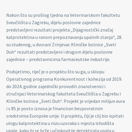
Nakon što su prošlog tjedna na Veterinarskom fakultetu
Sveučilišta u Zagrebu, dijelu poslovne zajednice
predstavljeni rezultati projekta „Dijagnostički značaj
kalprotektina u ranom prepoznavanju upalnih stanja“, 28.
su studenog, u dvorani Zrinjevac Kliničke bolnice „Sveti
Duh“ rezultati predstavljeni i drugom dijelu poslovne
zajednice – predstavnicima farmaceutske industrije.
Podsjetimo, riječ je o projektu što su ga, u sklopu
Operativnog programa Konkurentnost i kohezija od 2019.
do 2024. godine zajednički provodili znanstvenici i
stručnjaci Veterinarskog fakulteta Sveučilišta u Zagrebu i
Kliničke bolnice „Sveti Duh“. Projekt je vrijedan milijun eura
i s 85 je posto iznosa je financiran bespovratnim
sredstvima Europske unije. U projektu, čiji je cilj bio ispitati
ulogu kalprotektina u nizu uzoraka s mjesta ishodišta
upale, kako bi se brže i učinkovitije detektirala upala u