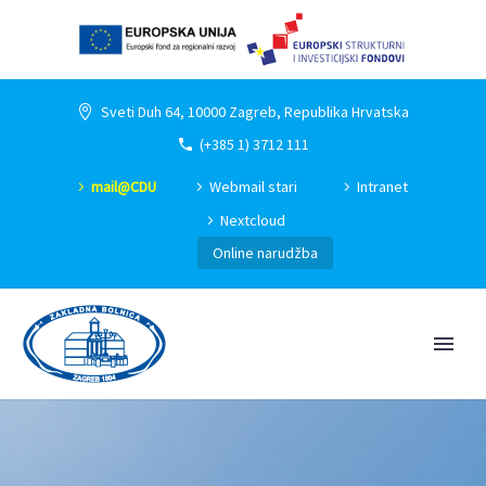
Sveti Duh 64, 10000 Zagreb, Republika Hrvatska
(+385 1) 3712 111
mail@CDU
Webmail stari
Intranet
Nextcloud
Online narudžba