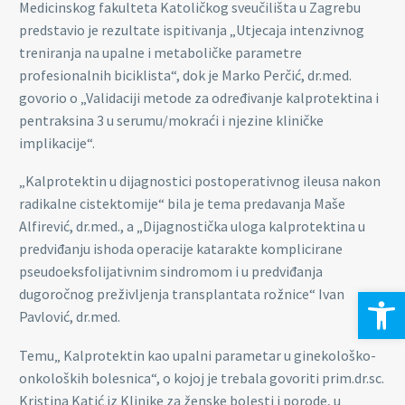
Medicinskog fakulteta Katoličkog sveučilišta u Zagrebu
predstavio je rezultate ispitivanja „Utjecaja intenzivnog
treniranja na upalne i metaboličke parametre
profesionalnih biciklista“, dok je Marko Perčić, dr.med.
govorio o „Validaciji metode za određivanje kalprotektina i
pentraksina 3 u serumu/mokraći i njezine kliničke
implikacije“.
„Kalprotektin u dijagnostici postoperativnog ileusa nakon
radikalne cistektomije“ bila je tema predavanja Maše
Alfirević, dr.med., a „Dijagnostička uloga kalprotektina u
predviđanju ishoda operacije katarakte komplicirane
pseudoeksfolijativnim sindromom i u predviđanja
Open 
dugoročnog preživljenja transplantata rožnice“ Ivan
Pavlović, dr.med.
Temu„ Kalprotektin kao upalni parametar u ginekološko-
onkoloških bolesnica“, o kojoj je trebala govoriti prim.dr.sc.
Kristina Katić iz Klinike za ženske bolesti i porode, u