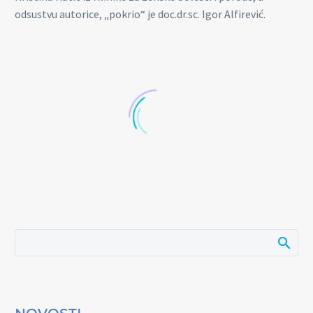
odsustvu autorice, „pokrio“ je doc.dr.sc. Igor Alfirević.