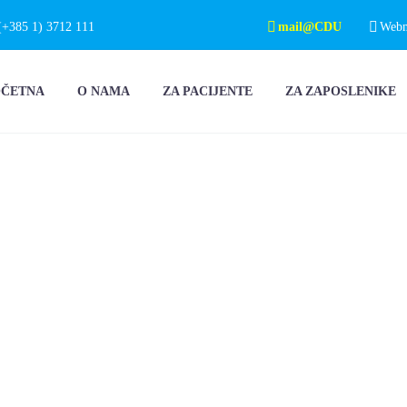
(+385 1) 3712 111
mail@CDU
Webma
OČETNA
O NAMA
ZA PACIJENTE
ZA ZAPOSLENIKE
:
LNI
I U