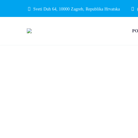
Sveti Duh 64, 10000 Zagreb, Republika Hrvatska
P
8. SIMPOZIJ
FUNKCIONA
POREMEĆAJ