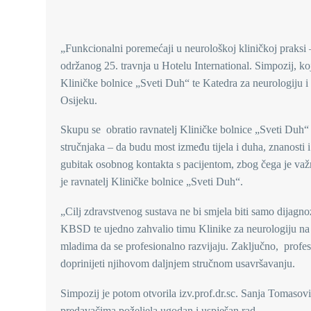
„Funkcionalni poremećaji u neurološkoj kliničkoj praksi –
održanog 25. travnja u Hotelu International. Simpozij, ko
Kliničke bolnice „Sveti Duh“ te Katedra za neurologiju i
Osijeku.
Skupu se obratio ravnatelj Kliničke bolnice „Sveti Duh“
stručnjaka – da budu most između tijela i duha, znanosti
gubitak osobnog kontakta s pacijentom, zbog čega je važn
je ravnatelj Kliničke bolnice „Sveti Duh“.
„Cilj zdravstvenog sustava ne bi smjela biti samo dijagnoz
KBSD te ujedno zahvalio timu Klinike za neurologiju na p
mladima da se profesionalno razvijaju. Zaključno, profeso
doprinijeti njihovom daljnjem stručnom usavršavanju.
Simpozij je potom otvorila izv.prof.dr.sc. Sanja Tomasov
predavačima poželjela ugodan i uspješan rad.