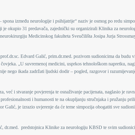
 spona između neurologije i psihijatrije“ naziv je osmog po redu simpo
ji je okupio 31 predavača, zajednički su organizirali Klinika za neurolo
 neurokirurgiju Medicinskog fakulteta Sveučilišta Josipa Jurja Strossma
 prof.dr.sc. Edvard Galić, prim.dr.med. pozivom sudionicima da budu v
 i čovjeka. „U suvremenoj medicini, usprkos tehnološkom napretku, nag
ije nego ikada zadržati ljudski dodir – pogled, razgovor i razumijevanj
a, već i stvaranje povjerenja te osnaživanje pacijenata, naglasio je ravn
rofesionalnosti i humanosti te na okupljanju stručnjaka i pružanju pril
r Galić, je izrazio uvjerenje da će teme simpozija obogatiti sve sudioni
ić, dr.med. predstojnica Klinike za neurologiju KBSD te svim sudionic