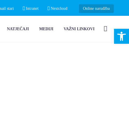
il stari
Intranet
Nextcloud
Online narudžba
Open 
NATJEČAJI
MEDIJI
VAŽNI LINKOVI