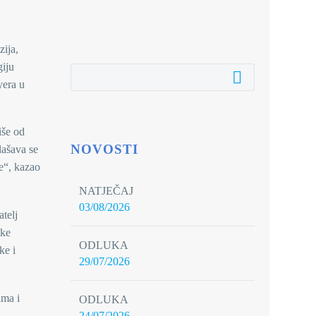
zija,
giju
yera u
iše od
NOVOSTI
lašava se
e“, kazao
NATJEČAJ
03/08/2026
atelj
ike
ODLUKA
ke i
29/07/2026
ima i
ODLUKA
24/07/2026